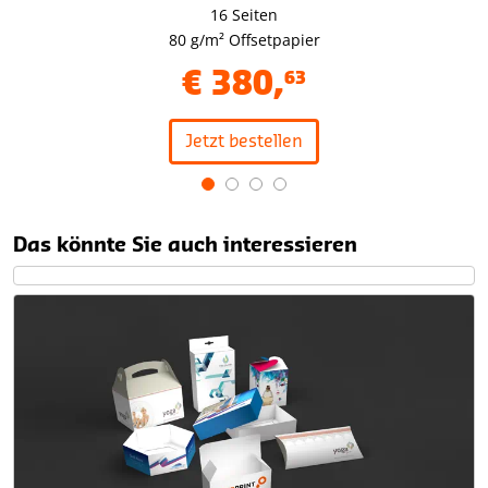
16 Seiten
80 g/m² Offsetpapier
€
380
,
63
Jetzt bestellen
Item
1
Das könnte Sie auch interessieren
of
4