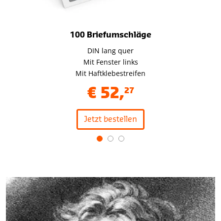
100 Briefumschläge
DIN lang quer
Mit Fenster links
Mit Haftklebestreifen
€
52
,
27
Jetzt bestellen
Item
1
of
3