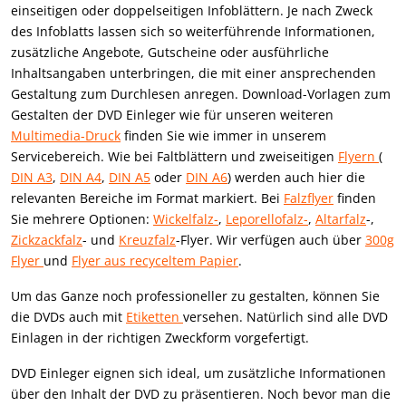
einseitigen oder doppelseitigen Infoblättern. Je nach Zweck
des Infoblatts lassen sich so weiterführende Informationen,
zusätzliche Angebote, Gutscheine oder ausführliche
Inhaltsangaben unterbringen, die mit einer ansprechenden
Gestaltung zum Durchlesen anregen. Download-Vorlagen zum
Gestalten der DVD Einleger wie für unseren weiteren
Multimedia-Druck
finden Sie wie immer in unserem
Servicebereich. Wie bei Faltblättern und zweiseitigen
Flyern
(
DIN A3
,
DIN A4
,
DIN A5
oder
DIN A6
) werden auch hier die
relevanten Bereiche im Format markiert.
Bei
Falzflyer
finden
Sie mehrere Optionen:
Wickelfalz-
,
Leporellofalz-
,
Altarfalz
-,
Zickzackfalz
- und
Kreuzfalz
-Flyer. Wir verfügen auch über
300g
Flyer
und
Flyer aus recyceltem Papier
.
Um das Ganze noch professioneller zu gestalten, können Sie
die DVDs auch mit
Etiketten
versehen. Natürlich sind alle DVD
Einlagen in der richtigen Zweckform vorgefertigt.
DVD Einleger eignen sich ideal, um zusätzliche Informationen
über den Inhalt der DVD zu präsentieren. Noch bevor man die