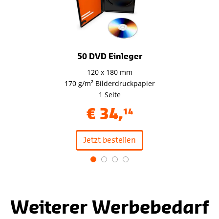
50 DVD Einleger
120 x 180 mm
170 g/m² Bilderdruckpapier
1 Seite
€
34
,
14
Jetzt bestellen
Item
1
of
4
Weiterer Werbebedarf