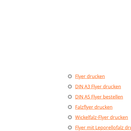
Item
1
of
4
Flyer drucken
DIN A3 Flyer drucken
DIN A5 Flyer bestellen
Falzflyer drucken
Wickelfalz-Flyer drucken
Flyer mit Leporellofalz d