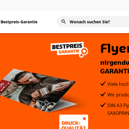
Bestpreis-Garantie
Flye
nirgendw
GARANT
Viele hoc
Wir produ
DIN A3 Fl
SAXOPRI