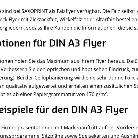
 sind bei SAXOPRINT als Falzflyer verfügbar. Die Falz selbst
ck Flyer mit Zickzackfalz, Wickelfalz oder Altarfalz bestellen
tergliedern, sodass Ihre Kunden die Informationen, die sie s
tionen für DIN A3 Flyer
ionen holen Sie das Maximum aus Ihrem Flyer heraus. Dafü
 Verbessern Sie den optischen und haptischen Eindruck, zu
rung). Bei der Cellophanierung wird eine sehr dünne Folie 
en qualitativ aufgewertet und erhalten einen zusätzlichen S
gibt es ab einer Papiergrammatur von 170 g/m².
spiele für den DIN A3 Flyer
d Firmenpräsentationen mit Markenauftritt auf der Vorders
ltungsprogramme, Sitzpläne sowie Speisekarten und Aushän