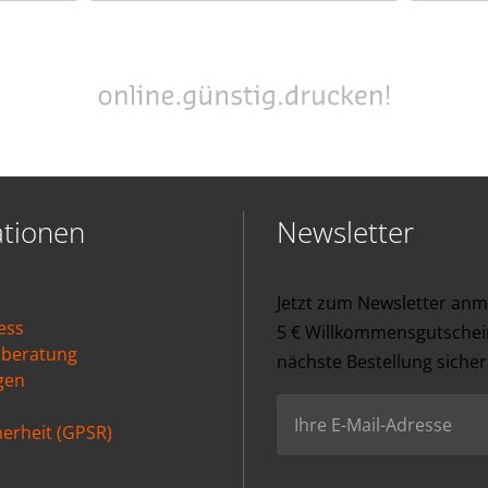
ationen
Newsletter
Jetzt zum Newsletter an
ess
5 € Willkommensgutschein
nberatung
nächste Bestellung sicher
gen
erheit (GPSR)