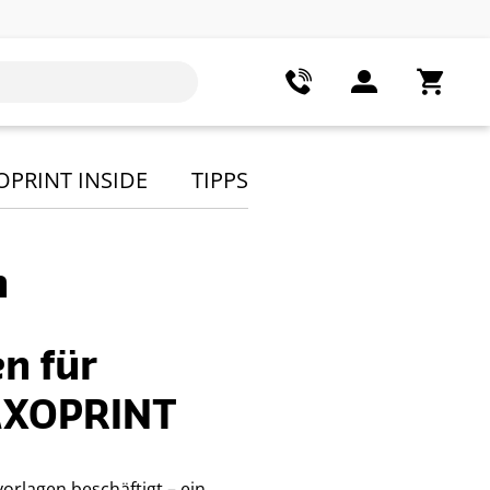
OPRINT INSIDE
TIPPS
n
n für
AXOPRINT
orlagen beschäftigt – ein