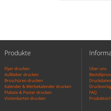
Produkte
Inform
Flyer drucken
Über uns
Aufkleber drucken
Bestellproz
Broschüren drucken
Druckdate
Kalender & Werbekalender drucken
Druckvorla
Plakate & Poster drucken
FAQ
Visitenkarten drucken
Produktsich