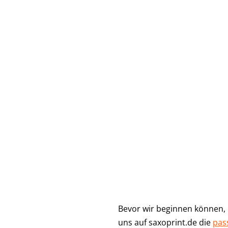
Item
1
of
8
Bevor wir beginnen können, 
uns auf saxoprint.de die
pas