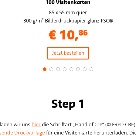
100 Visitenkarten
85 x 55 mm quer
300 g/m² Bilderdruckpapier glanz FSC®
€
10
,
86
Jetzt bestellen
Step 1
laden wir uns
hier
die Schriftart „Hand of Cre“ (© FRED CRE
sende Druckvorlage
für eine Visitenkarte herunterladen. Di