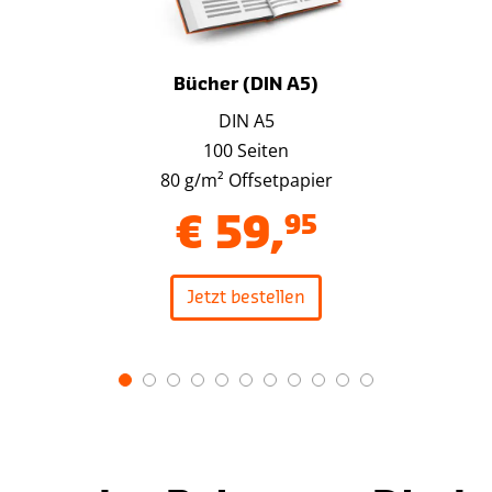
Bücher (DIN A5)
DIN A5
100 Seiten
80 g/m² Offsetpapier
€
59
,
95
Jetzt bestellen