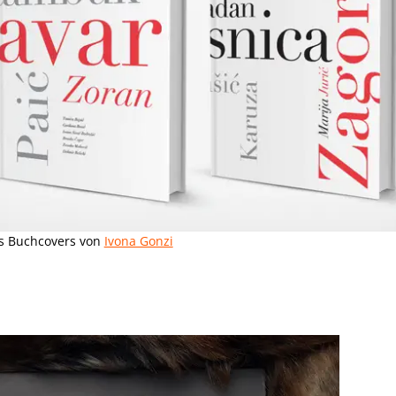
s Buchcovers von
Ivona Gonzi