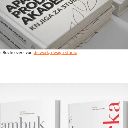
s Buchcovers von
de:work, design studio