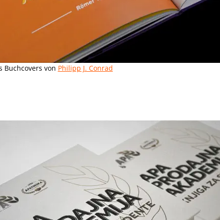
s Buchcovers von
Philipp J. Conrad