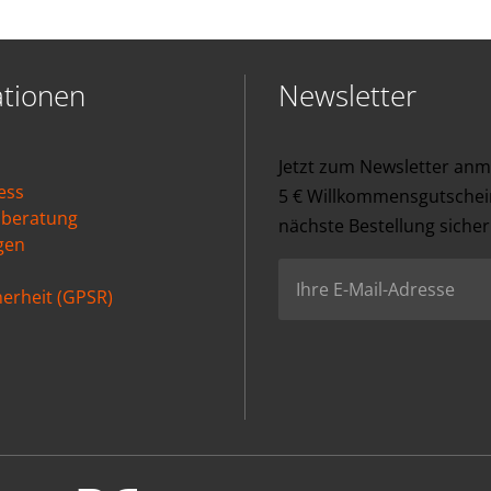
ationen
Newsletter
Jetzt zum Newsletter an
ess
5 € Willkommensgutschein
nberatung
nächste Bestellung sicher
gen
erheit (GPSR)