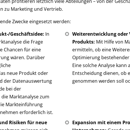
ten profitieren letztlich viele Abteilungen – von der Gesch
n zu Marketing und Vertrieb.
gende Zwecke eingesetzt werden:
ukt-/Geschäftsidee:
In
Weiterentwicklung oder 
rktanalyse die Frage
Produkts:
Mit Hilfe von M
e Chancen für eine
ermitteln, ob eine Weiter
hrung wären. Darüber
Optimierung bestehender P
liche
Eine solche Analyse kann a
das neue Produkt oder
Entscheidung dienen, ob 
d der Datenauswertung
genommen werden soll ode
de bei der
 die Marktanalyse zum
 die Markteinführung
rnehmen erforderlich ist.
nd Risiken für neue
Expansion mit einem Pr