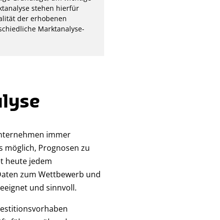
ktanalyse stehen hierfür
alität der erhobenen
rschiedliche Marktanalyse-
alyse
Unternehmen immer
es möglich, Prognosen zu
et heute jedem
e Daten zum Wettbewerb und
eignet und sinnvoll.
vestitionsvorhaben