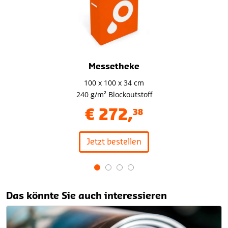
Messetheke
100 x 100 x 34 cm
240 g/m² Blockoutstoff
€
272
,
38
Jetzt bestellen
Item
1
Das könnte Sie auch interessieren
of
4