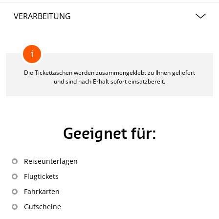
250 g/m²
VERARBEITUNG
Chromosulfatkarton
Die Tickettaschen werden geklebt an Sie geliefert.
i
Die Tickettaschen werden zusammengeklebt zu Ihnen geliefert
und sind nach Erhalt sofort einsatzbereit.
Geeignet für:
Reiseunterlagen
Flugtickets
Fahrkarten
Gutscheine