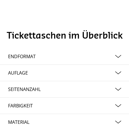
Tickettaschen im Überblick
ENDFORMAT
22 x 11 cm
AUFLAGE
ab 100 bis 5.000 Stück
SEITENANZAHL
1
FARBIGKEIT
1/0 Euroskala
MATERIAL
4/0 Euroskala