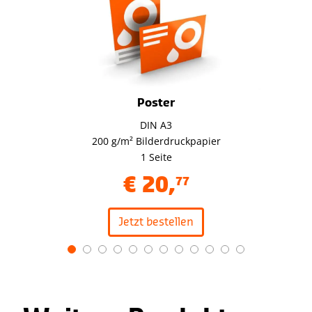
Poster
DIN A3
200 g/m² Bilderdruckpapier
1 Seite
€
20
,
77
Jetzt bestellen
Item
1
of
12