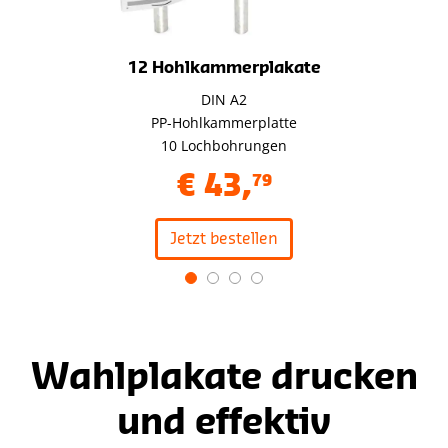
12 Hohlkammerplakate
DIN A2
PP-Hohlkammerplatte
10 Lochbohrungen
€
43
,
79
Jetzt bestellen
Item
1
of
4
Wahlplakate drucken
und effektiv