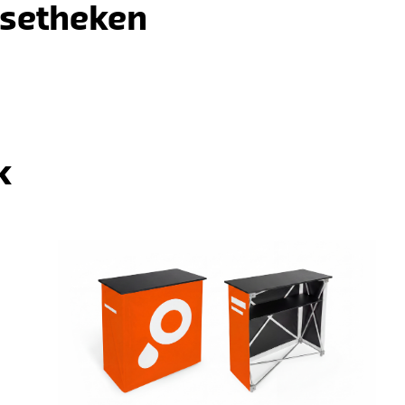
ssetheken
k