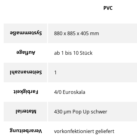
PVC
Systemmaße
880 x 885 x 405 mm
Auflage
ab 1 bis 10 Stück
Seitenanzahl
1
Farbigkeit
4/0 Euroskala
Material
430 µm Pop Up schwer
Verarbeitung
vorkonfektioniert geliefert