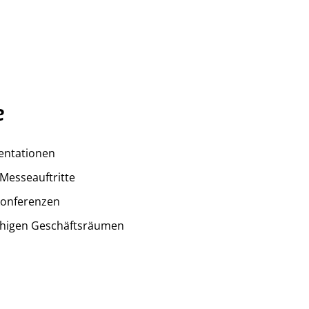
e
entationen
 Messeauftritte
konferenzen
chigen Geschäftsräumen