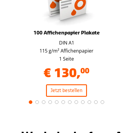
100 Affichenpapier Plakate
DIN A1
115 g/m² Affichenpapier
1 Seite
€
130
,
00
Jetzt bestellen