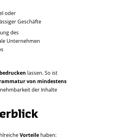
el oder
ässiger Geschäfte
rung des
kale Unternehmen
ps
 bedrucken
lassen. So ist
grammatur von mindestens
rnehmbarkeit der Inhalte
erblick
hlreiche
Vorteile
haben: