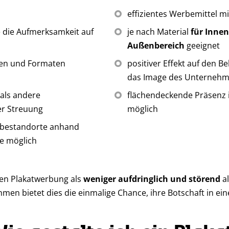
effizientes Werbemittel mi
e die Aufmerksamkeit auf
je nach Material
für Inne
Außenbereich
geeignet
ren und Formaten
positiver Effekt auf den 
das Image des Unterneh
als andere
flächendeckende Präsenz 
er Streuung
möglich
rbestandorte anhand
e möglich
en Plakatwerbung als
weniger aufdringlich und störend
al
en bietet dies die einmalige Chance, ihre Botschaft in e