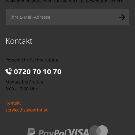
Willkommensgutschein für die nächste Bestellung sichern.
hauptsächlich klassische Medien (Zeitung, Postwürfe etc.)
Outbound-Marketing hat das Ziel, eine breite Masse zu
zur Informationsgewinnung nutzt, erweist sich Outbound-
erreichen. Da vorher nicht evaluiert wird, ob diese zur
Marketing weiterhin als erfolgversprechend. Dazu zählen
gewünschten Zielgruppe gehört, bleibt die Effektivität
vor allem Anbieter, deren Kundschaft aus älteren
solcher Maßnahmen gering. Das Return-on-Investment
Personen besteht.
(ROI) ist zudem nur schwer messbar, da der Erfolg dieser
Kontakt
Marketing-Aktionen im Gegensatz zu digitalen
Werbemaßnahmen nicht ausgewertet werden kann.
Persönliche Fachberatung
0720 70 10 70
Montag bis Freitag
8:00 - 17:00 Uhr
Kontakt
service@saxoprint.at