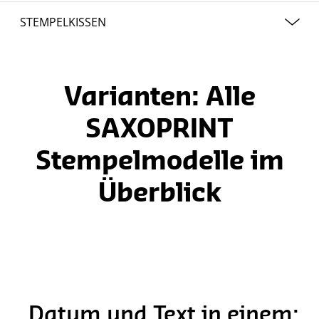
Recycling-Kunststoff (Stempel Green Line, Stempel Printy)
STEMPELKISSEN
Edelstahl gebürstet / Kunststoff (Stempel Professional)
blau | rot | schwarz
Buchenholz (Holzstempel)
blau-rot (Datumstempel)
Varianten: Alle
SAXOPRINT
Stempelmodelle im
Überblick
Datum und Text in einem: