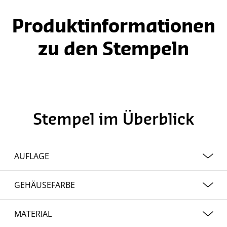
1
of
8
Produktinformationen
zu den Stempeln
Stempel im Überblick
AUFLAGE
ab 1 bis 10 Stück
GEHÄUSEFARBE
Edelstahl / schwarz (Stempel Professional)
MATERIAL
blau | schwarz | grau | rot (Stempel Printy)