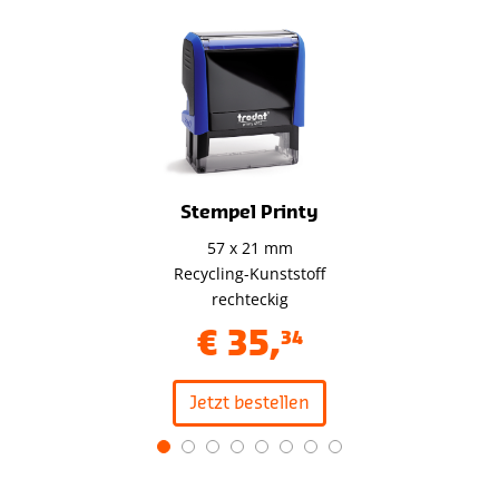
Stempel Printy
57 x 21 mm
Recycling-Kunststoff
rechteckig
€
35
,
34
Jetzt bestellen
Item