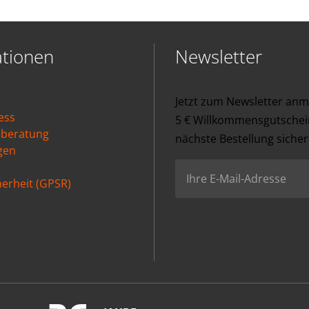
ationen
Newsletter
Jetzt zum Newsletter an
ess
5 € Willkommensgutschein
nberatung
nächste Bestellung sicher
gen
erheit (GPSR)