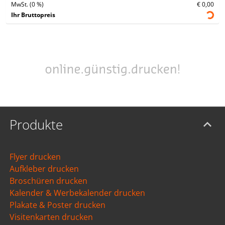
MwSt. (0 %)
€ 0,00
Ihr Bruttopreis
Produkte
Flyer drucken
Aufkleber drucken
Broschüren drucken
Kalender & Werbekalender drucken
Plakate & Poster drucken
Visitenkarten drucken