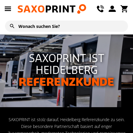
SAXOPRINT IST
HEIDELBERG
REFERENZKUNDE
SAXOPRINT ist stolz darauf, Heidelberg Referenzkunde zu sein.
Diese besondere Partnerschaft basiert auf enger