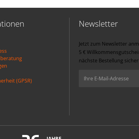
ationen
Newsletter
Jetzt zum Newsletter an
ess
5 € Willkommensgutschein
nberatung
nächste Bestellung sicher
gen
erheit (GPSR)
JAHRE