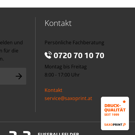
Kontakt
melden und
Persönliche Fachberatung
 für die
0720 70 10 70
n.
Montag bis Freitag
8:00 - 17:00 Uhr
Kontakt
service@saxoprint.at
FUSSBALLFELDER