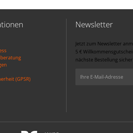
ationen
Newsletter
Jetzt zum Newsletter an
ess
5 € Willkommensgutschein
nberatung
nächste Bestellung sicher
gen
erheit (GPSR)