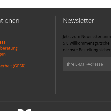
ationen
Newsletter
Jetzt zum Newsletter an
ess
5 € Willkommensgutschein
nberatung
nächste Bestellung sicher
gen
erheit (GPSR)